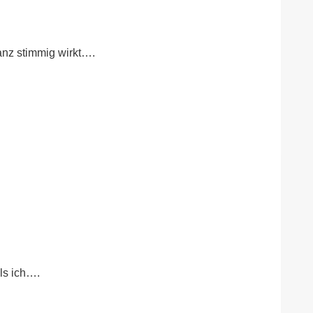
anz stimmig wirkt….
ls ich….