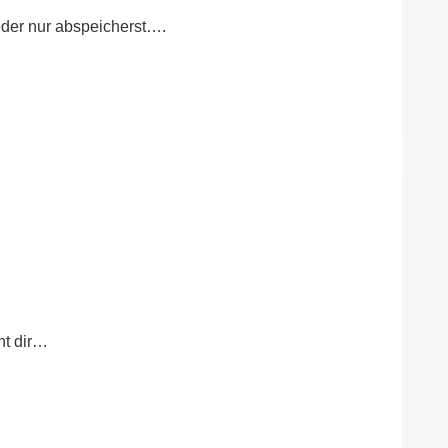
eder nur abspeicherst….
ht dir…