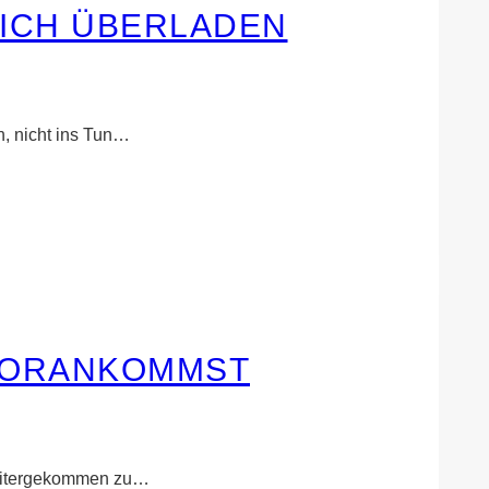
RLICH ÜBERLADEN
n, nicht ins Tun…
 VORANKOMMST
weitergekommen zu…