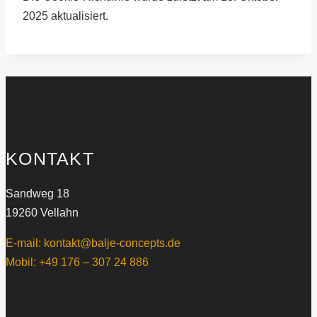
2025 aktualisiert.
KONTAKT
Sandweg 18
19260 Vellahn
E-mail: kontakt@balje-concepts.de
Mobil: +49 176 – 307 24 886